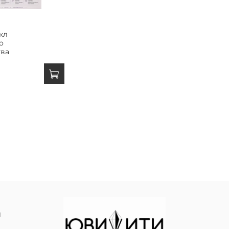
кл
о
тва
й