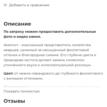
Добавить в сравнение
Описание
По запросу можем предоставить дополнительные
фото и видео камня.
Аметист - изысканный представитель семейства
кварцев, ценимый за насыщенный фиолетовый
оттенок и благородное сияние. Его глубина цвета и
природная чистота делают камень символом
утончённого вкуса и интеллектуальной роскоши.
Цвет:
от нежно-лавандового до глубокого фиолетового
с винными оттенками.
Прозрачность:
высокая, возможны лёгкие природные
Показать полностью
включения.
Символика камня:
Отзывы
спокойствие, ясность ума, защита,
духовная гармония.