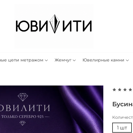
ные цепи метражом
Жемчуг
Ювелирные камни
Бусин
Количес
1 шт