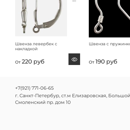
Швенза левербек с
Швенза с пружинк
накладкой
220 руб
190 руб
От
От
+7(921) 771-06-65
г. Санкт-Петербур, ст.м Елизаровская, Большо
Смоленский пр. дом 10