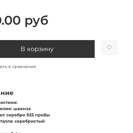
.00 руб
В корзину
ить в сравнение
ание
истики:
делия: швенза
ал: серебро 925 пробы
еталла: серебристый
: