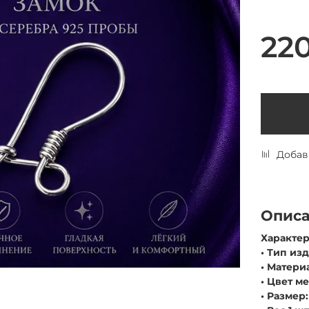
220
Добав
Опис
Характер
• Тип из
• Матери
• Цвет м
• Размер