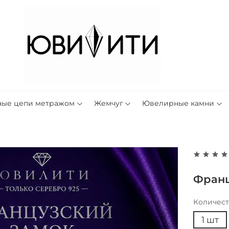
ные цепи метражом
Жемчуг
Ювелирные камни
Франц
Количес
1 шт