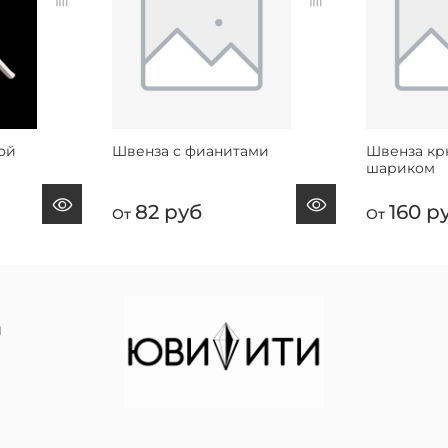
ой
Швенза с фианитами
Швенза кр
шариком
82 руб
160 р
От
От
й