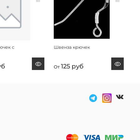
ючек с
Швенза крючек
уб
125 руб
От