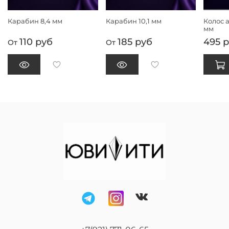
Карабин 8,4 мм
Карабин 10,1 мм
Колос 
мм
110 руб
185 руб
495 
От
От