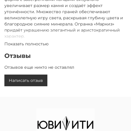
увеличивает размер камня и создаёт эффект
утончённости. Множество граней обеспечивают
великолепную игру света, раскрывая глубину цвета и
благородное сияние минерала. Огранка «Маркиз»
придаёт украшению элегантный и аристократичный
характер.
Показать полностью
Характеристики:
• Вставка: корунд сапфирового цвета
Отзывы
• Огранка: маркиз
• Цвет: насыщенный синий
Отзывов еще никто не оставлял
• Прозрачность: высокая
• Твёрдость: 9 по шкале Мооса
Написать отзыв
Корунд сапфирового цвета огранки «Маркиз» сочетает
глубокий благородный оттенок, изысканную форму и
выразительный блеск, делая украшение утончённым,
стильным и запоминающимся.