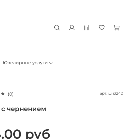
Ювелирные услуги
арт.
шч3242
(0)
с чернением
.00 руб