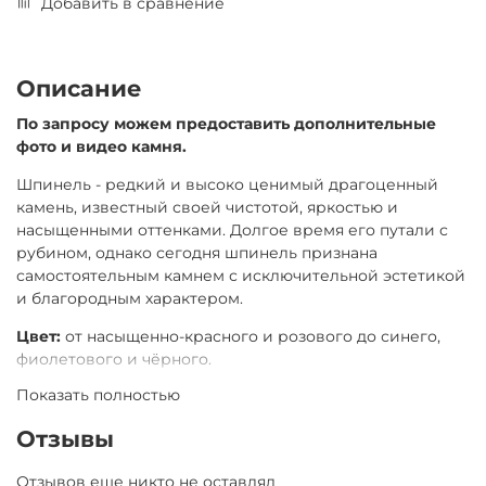
Добавить в сравнение
Описание
По запросу можем предоставить дополнительные
фото и видео камня.
Шпинель - редкий и высоко ценимый драгоценный
камень, известный своей чистотой, яркостью и
насыщенными оттенками. Долгое время его путали с
рубином, однако сегодня шпинель признана
самостоятельным камнем с исключительной эстетикой
и благородным характером.
Цвет:
от насыщенно-красного и розового до синего,
фиолетового и чёрного.
Показать полностью
Прозрачность:
высокая, часто без видимых включений.
Символика камня:
Отзывы
энергия, вдохновение, обновление,
внутренняя сила.
Отзывов еще никто не оставлял