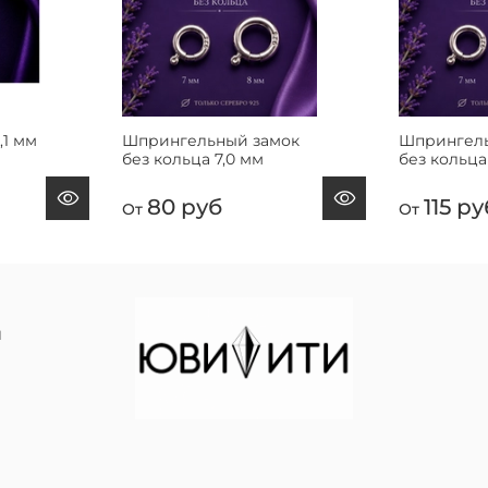
,1 мм
Шпрингельный замок
Шпрингель
без кольца 7,0 мм
без кольца
80 руб
115 ру
От
От
й