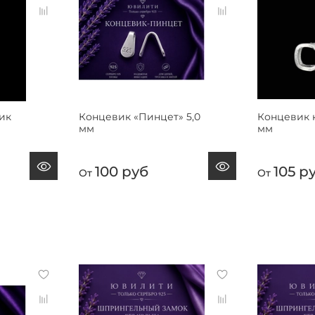
ик
Концевик «Пинцет» 5,0
Концевик 
мм
мм
100 руб
105 р
От
От