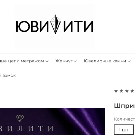
ные цепи метражом
Жемчуг
Ювелирные камни
 замок
Шприн
Количес
1 шт