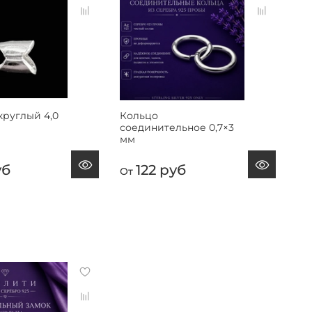
круглый 4,0
Кольцо
Ко
соединительное 0,7×3
со
мм
мм
уб
122 руб
От
От