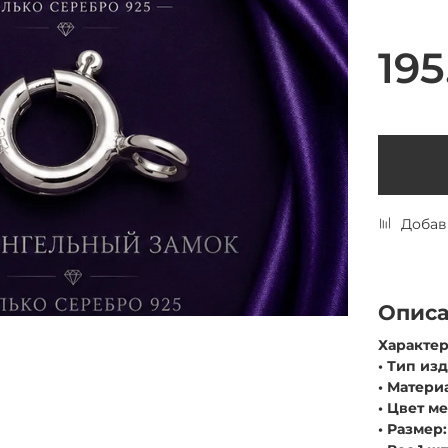
195
Добав
Опис
Характер
• Тип из
• Матери
• Цвет м
• Размер: