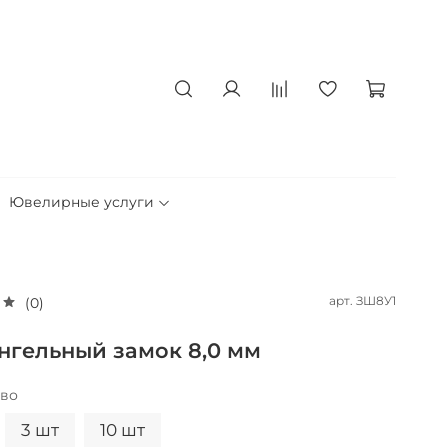
Ювелирные услуги
арт.
ЗШ8У1
(0)
гельный замок 8,0 мм
тво
3 шт
10 шт