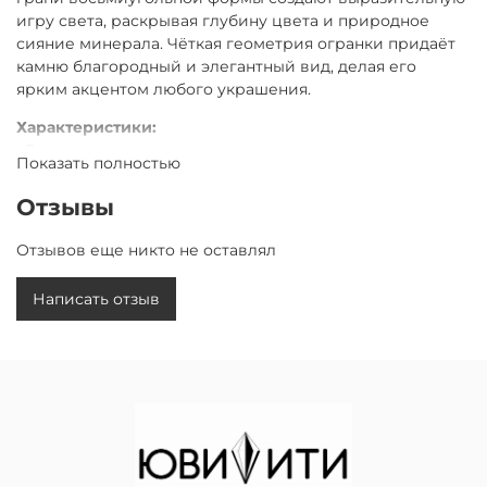
игру света, раскрывая глубину цвета и природное
сияние минерала. Чёткая геометрия огранки придаёт
камню благородный и элегантный вид, делая его
ярким акцентом любого украшения.
Характеристики:
• Вставка: цитрин
Показать полностью
• Огранка: октагон
• Цвет: золотисто-жёлтый
Отзывы
• Прозрачность: высокая
• Твёрдость: 7 по шкале Мооса
Отзывов еще никто не оставлял
Цитрин огранки «Октагон» сочетает тёплый солнечный
Написать отзыв
оттенок, строгую геометрию и выразительный блеск,
придавая украшению элегантность, статусность и
неповторимое очарование.