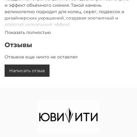
и эффект объёмного сияния. Такой камень
великолепно подходит для колец, серёг, подвесок и
дизайнерских украшений, создавая элегантный и
дорогой визуальный эффект.
Показать полностью
Характеристики:
• Камень: зелёный агат
Отзывы
• Огранка: квадрат
• Цвет: насыщенный зелёный
Отзывов еще никто не оставлял
• Высокая прозрачность
• Яркий природный блеск
Написать отзыв
• Точная ювелирная огранка
• Подходит для колец, серёг, подвесок и premium-
украшений
Квадратная форма особенно эффектно смотрится в
серебре и белом золоте, подчёркивая благородный
оттенок камня и современный luxury-стиль украшения.