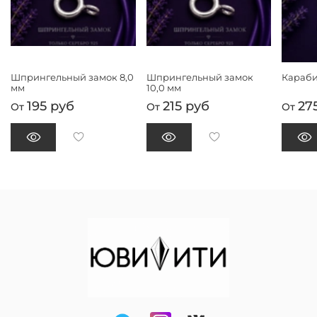
Не предназначена для самостоятельного ношения без
дополнительной доработки.
Допускается погрешность до 0,1 г.
Шпрингельный замок 8,0
Шпрингельный замок
Караби
мм
10,0 мм
195 руб
215 руб
27
От
От
От